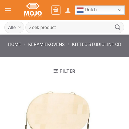
Ga
Dutch
naar
inhoud
Zoeken
naar:
HOME
/
KERAMIEKOVENS
/
KITTEC STUDIOLINE CB
FILTER