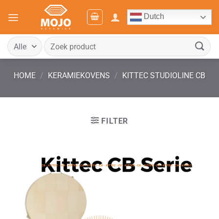
Ga
Dutch
naar
inhoud
Zoeken
naar:
HOME
/
KERAMIEKOVENS
/
KITTEC STUDIOLINE CB
FILTER