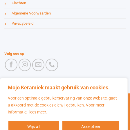
Klachten
Algemene Voorwaarden
Privacybeleid
Volg ons op
Mojo Keramiek maakt gebruik van cookies.
Voor een optimale gebruikerservaring van onze website, gaat
IDeal
Maestro
Sofort
Bancontact
MasterCard
u akkoord met de cookies die wij gebruiken. Voor meer
Shimpo RK 5T met voetpedaal
informatie;
lees meer.
Copyright 2026 ©
Mojo Keramiek
+
TOEVOEGEN
€
680,00
Wijs af
Accepteer