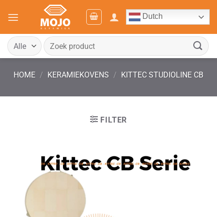
Ga
Dutch
naar
inhoud
Zoeken
naar:
HOME
/
KERAMIEKOVENS
/
KITTEC STUDIOLINE CB
FILTER