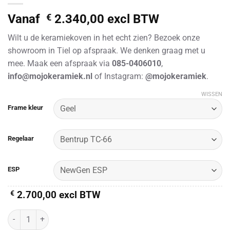
Vanaf
€
2.340,00
excl BTW
Wilt u de keramiekoven in het echt zien? Bezoek onze
showroom in Tiel op afspraak. We denken graag met u
mee. Maak een afspraak via
085-0406010
,
info@mojokeramiek.nl
of Instagram:
@mojokeramiek
.
WISSEN
Alternative:
Frame kleur
Regelaar
ESP
€
2.700,00
excl BTW
KITTEC CB 66 S /ESP/NewGen ESP (400V) aantal