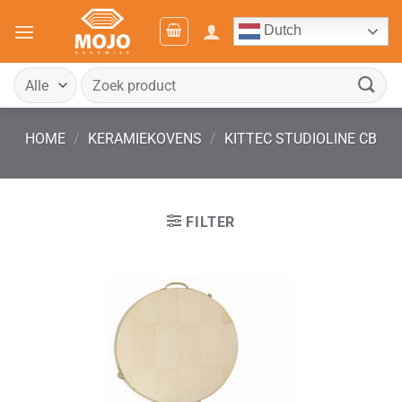
Ga
Dutch
naar
inhoud
Zoeken
naar:
HOME
/
KERAMIEKOVENS
/
KITTEC STUDIOLINE CB
FILTER