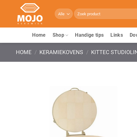
Ga
naar
Zoeken
naar:
inhoud
Home
Shop
Handige tips
Links
Do
HOME
/
KERAMIEKOVENS
/
KITTEC STUDIOLI