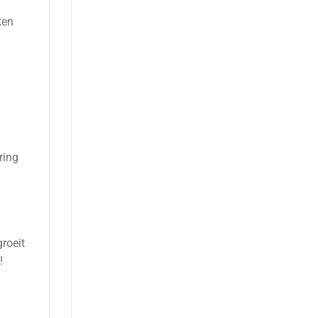
ken
ring
roeit
!