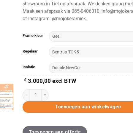
showroom in Tiel op afspraak. We denken graag met
Maak een afspraak via 085-0406010, info@mojokera
of Instagram: @mojokeramiek.
Alternative:
Frame kleur
Regelaar
Isolatie
€
3.000,00
excl BTW
KITTEC CB 66 /Plus/Double/Double ESP (230V) aantal
Toevoegen aan winkelwagen
Toevoegen aan offerte