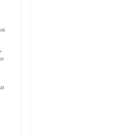
ook
-
or
at