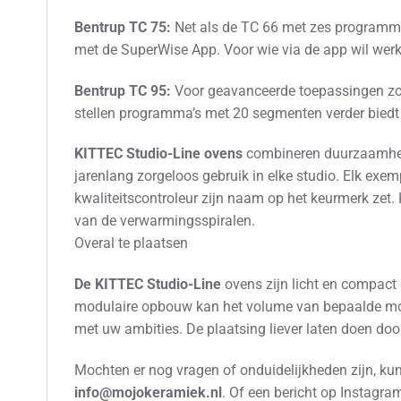
Bentrup TC 75:
Net als de TC 66 met zes programma
met de SuperWise App. Voor wie via de app wil werken
Bentrup TC 95:
Voor geavanceerde toepassingen zoal
stellen programma’s met 20 segmenten verder biedt 
KITTEC Studio-Line ovens
combineren duurzaamheid 
jarenlang zorgeloos gebruik in elke studio. Elk ex
kwaliteitscontroleur zijn naam op het keurmerk zet.
van de verwarmingsspiralen.
Overal te plaatsen
De KITTEC Studio-Line
ovens zijn licht en compact
modulaire opbouw kan het volume van bepaalde mod
met uw ambities. De plaatsing liever laten doen do
Mochten er nog vragen of onduidelijkheden zijn, kunt
info@mojokeramiek.nl
. Of een bericht op Instagr