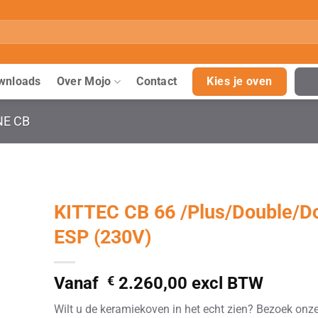
wnloads
Over Mojo
Contact
Kies je oven
NE CB
KITTEC CB 66 /Plus/Double/D
ESP (230V)
Vanaf
€
2.260,00
excl BTW
Wilt u de keramiekoven in het echt zien? Bezoek onz