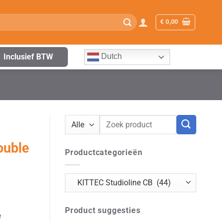
€
0,00
Inclusief BTW
Dutch
Zoeken
naar:
ouble
Productcategorieën
Product suggesties
e