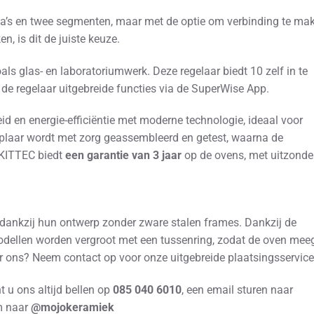
’s en twee segmenten, maar met de optie om verbinding te ma
, is dit de juiste keuze.
s glas- en laboratoriumwerk. Deze regelaar biedt 10 zelf in te
de regelaar uitgebreide functies via de SuperWise App.
en energie-efficiëntie met moderne technologie, ideaal voor
emplaar wordt met zorg geassembleerd en getest, waarna de
 KITTEC biedt
een garantie van 3 jaar
op de ovens, met uitzonde
 dankzij hun ontwerp zonder zware stalen frames. Dankzij de
ellen worden vergroot met een tussenring, zodat de oven meeg
or ons? Neem contact op voor onze uitgebreide plaatsingsservice
 u ons altijd bellen op
085 040 6010
, een email sturen naar
am naar
@mojokeramiek