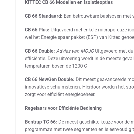
KITTEC CB 66 Modellen en Isolatieopties
CB 66 Standaard:
Een betrouwbare basisoven met vu
CB 66 Plus:
Uitgevoerd met enkele microporeuze isol
wel het Energie spaar pakket (ESP) van Kittec gen
CB 66 Double:
Advies van MOJO
Uitgevoerd met dub
efficiëntie. Deze uitvoering wordt in de meeste ge
tempraturen boven de 1200 C
CB 66 NewGen Double:
Dit meest geavanceerde mod
innovatieve schuimstenen. Hierdoor worden het stro
zorgt voor efficiënt energiebeheer.
Regelaars voor Efficiënte Bediening
Bentrup TC 66:
De meest geschikte keuze voor de mee
programma’s met twee segmenten en is eenvoudig te