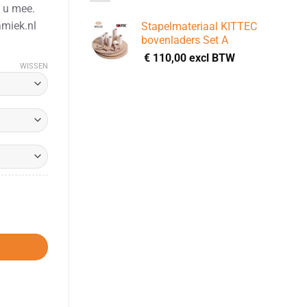
 u mee.
miek.nl
Stapelmateriaal KITTEC
bovenladers Set A
€
110,00
excl BTW
WISSEN