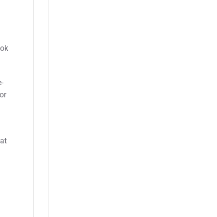
ook
-
or
at