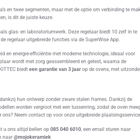
’s en twee segmenten, maar met de optie om verbinding te ma
, is dit de juiste keuze.
s glas- en laboratoriumwerk. Deze regelaar biedt 10 zelf in te
de regelaar uitgebreide functies via de SuperWise App.
en energie-efficiëntie met moderne technologie, ideaal voor
emplaar wordt met zorg geassembleerd en getest, waarna de
 KITTEC biedt
een garantie van 3 jaar
op de ovens, met uitzonde
 dankzij hun ontwerp zonder zware stalen frames. Dankzij de
ellen worden vergroot met een tussenring, zodat de oven meeg
or ons? Neem contact op voor onze uitgebreide plaatsingsservice
 u ons altijd bellen op
085 040 6010
, een email sturen naar
am naar
@mojokeramiek