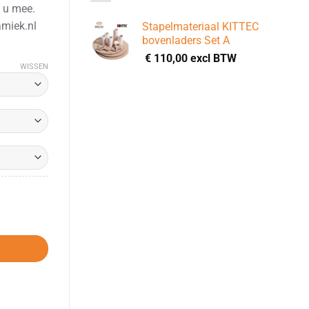
 u mee.
miek.nl
Stapelmateriaal KITTEC
bovenladers Set A
€
110,00
excl BTW
WISSEN