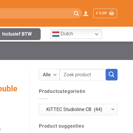
€
0,00
Inclusief BTW
Dutch
Zoeken
naar:
ouble
Productcategorieën
Product suggesties
e