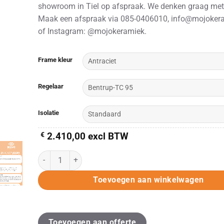
showroom in Tiel op afspraak. We denken graag met
Maak een afspraak via 085-0406010, info@mojokera
of Instagram: @mojokeramiek.
Alternative:
Frame kleur
Regelaar
Isolatie
€
2.410,00
excl BTW
KITTEC CB 66 /Plus/Double/Double ESP (230V) aantal
Toevoegen aan winkelwagen
Toevoegen aan offerte