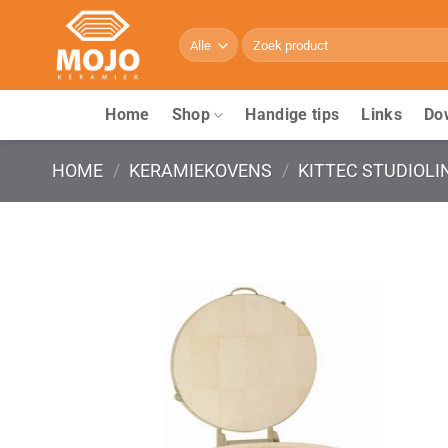
Ga
naar
Zoeken
naar:
inhoud
Home
Shop
Handige tips
Links
Do
HOME
/
KERAMIEKOVENS
/
KITTEC STUDIOLI