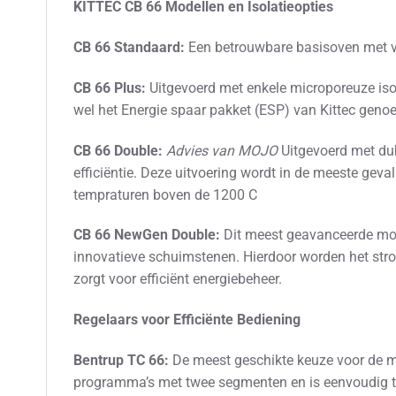
KITTEC CB 66 Modellen en Isolatieopties
CB 66 Standaard:
Een betrouwbare basisoven met vu
CB 66 Plus:
Uitgevoerd met enkele microporeuze isol
wel het Energie spaar pakket (ESP) van Kittec gen
CB 66 Double:
Advies van MOJO
Uitgevoerd met dub
efficiëntie. Deze uitvoering wordt in de meeste ge
tempraturen boven de 1200 C
CB 66 NewGen Double:
Dit meest geavanceerde mod
innovatieve schuimstenen. Hierdoor worden het stro
zorgt voor efficiënt energiebeheer.
Regelaars voor Efficiënte Bediening
Bentrup TC 66:
De meest geschikte keuze voor de mee
programma’s met twee segmenten en is eenvoudig te