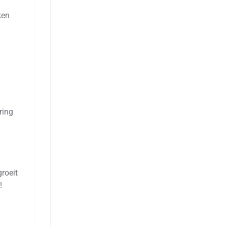
ken
ring
roeit
!