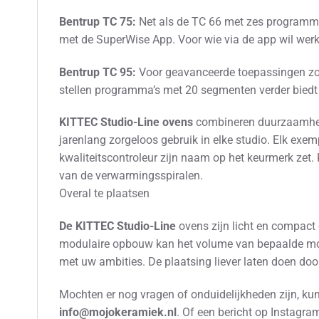
Bentrup TC 75:
Net als de TC 66 met zes programma
met de SuperWise App. Voor wie via de app wil werken
Bentrup TC 95:
Voor geavanceerde toepassingen zoal
stellen programma’s met 20 segmenten verder biedt 
KITTEC Studio-Line ovens
combineren duurzaamheid 
jarenlang zorgeloos gebruik in elke studio. Elk ex
kwaliteitscontroleur zijn naam op het keurmerk zet.
van de verwarmingsspiralen.
Overal te plaatsen
De KITTEC Studio-Line
ovens zijn licht en compact
modulaire opbouw kan het volume van bepaalde mod
met uw ambities. De plaatsing liever laten doen do
Mochten er nog vragen of onduidelijkheden zijn, kunt
info@mojokeramiek.nl
. Of een bericht op Instagr