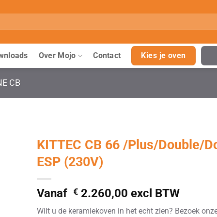
wnloads
Over Mojo
Contact
Kies je oven
NE CB
KITTEC CB 66 /Plus/Double/D
ESP (230V)
Vanaf
€
2.260,00
excl BTW
Wilt u de keramiekoven in het echt zien? Bezoek onz