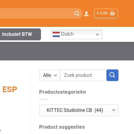
€
0,00
Inclusief BTW
Dutch
Zoeken
naar:
 ESP
Productcategorieën
Product suggesties
e