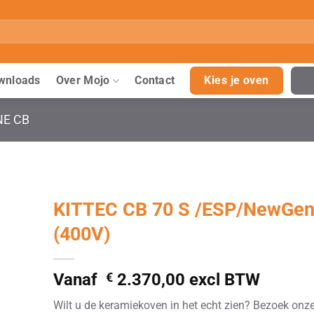
wnloads
Over Mojo
Contact
Kies je oven
NE CB
KITTEC CB 70 S /ESP/NewGen
(400V)
Vanaf
€
2.370,00
excl BTW
Wilt u de keramiekoven in het echt zien? Bezoek onz