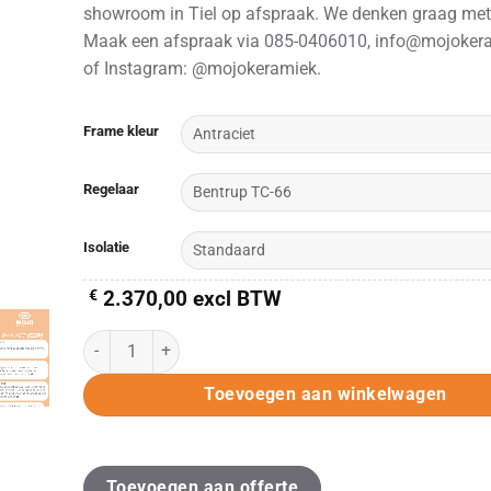
showroom in Tiel op afspraak. We denken graag met
Maak een afspraak via 085-0406010, info@mojokera
of Instagram: @mojokeramiek.
Alternative:
Frame kleur
Regelaar
Isolatie
€
2.370,00
excl BTW
KITTEC CB 70 S /ESP/NewGen ESP (400V) aantal
Toevoegen aan winkelwagen
Toevoegen aan offerte