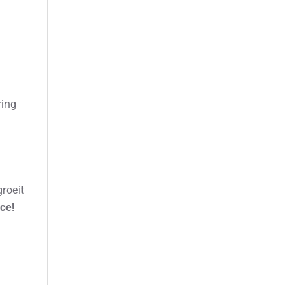
ring
roeit
ce!