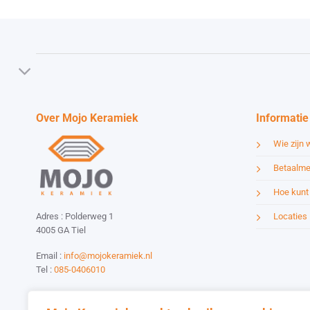
Over Mojo Keramiek
Informatie
Wie zijn w
Betaalme
Hoe kunt 
Locaties
Adres : Polderweg 1
4005 GA Tiel
Email :
info@mojokeramiek.nl
Tel :
085-0406010
Website by:
Esmy Media Design