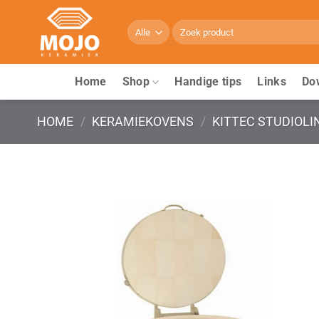
Ga
naar
Zoeken
naar:
inhoud
Home
Shop
Handige tips
Links
Do
HOME
/
KERAMIEKOVENS
/
KITTEC STUDIOLI