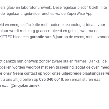
s glas- en laboratoriumwerk. Deze regelaar biedt 10 zelf in te
de regelaar uitgebreide functies via de SuperWise App.
en energie-efficiëntie met moderne technologie, ideaal voor
emplaar wordt met zorg geassembleerd en getest, waarna de
. KITTEC biedt een
garantie van 3 jaar
op de ovens, met uitzonde
ct dankzij hun ontwerp zonder zware stalen frames. Dankzij de
ellen worden vergroot met een tussenring, zodat de oven meeg
oor ons? Neem contact op voor onze uitgebreide plaatsingsservi
 u ons altijd bellen op
085 040 6010
, een email sturen naar
m naar
@mojokeramiek