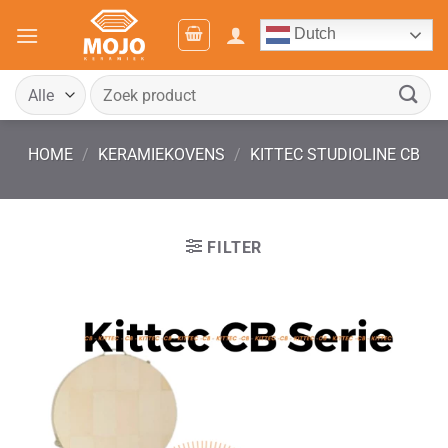
Ga
Dutch
naar
inhoud
Zoeken
naar:
HOME
/
KERAMIEKOVENS
/
KITTEC STUDIOLINE CB
FILTER