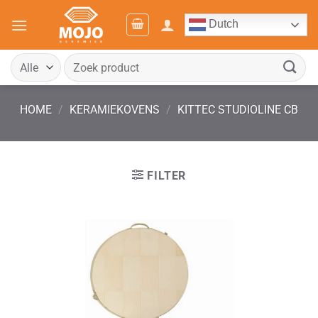
Ga
Dutch
naar
inhoud
Zoeken
naar:
HOME
/
KERAMIEKOVENS
/
KITTEC STUDIOLINE CB
FILTER