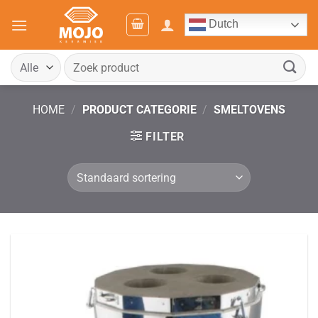
Ga
Dutch
naar
inhoud
Zoeken
naar:
HOME
/
PRODUCT CATEGORIE
/
SMELTOVENS
FILTER