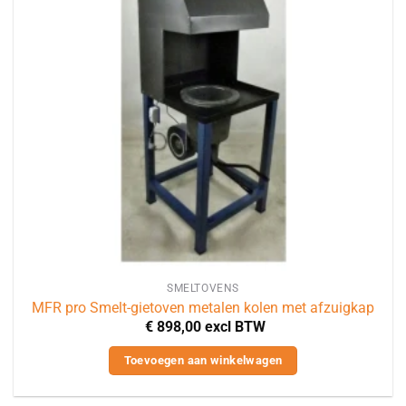
SMELTOVENS
MFR pro Smelt-gietoven metalen kolen met afzuigkap
€
898,00
excl BTW
Toevoegen aan winkelwagen