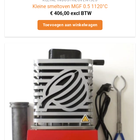
Kleine smeltoven MGF 0.5 1120°C
€
406,00
excl BTW
Toevoegen aan winkelwagen