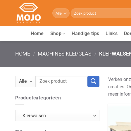
Ga
naar
Zoeken
naar:
inhoud
Home
Shop
Handige tips
Links
Do
HOME
/
MACHINES KLEI/GLAS
/
KLEI-WALSE
Zoeken
Verken onz
naar:
creaties. O
meer infor
Productcategorieën