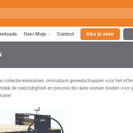
wnloads
Over Mojo
Contact
Kies je oven
N
e collectie kleiwalsen, onmisbare gereedschappen voor het effe
ntdek de veelzijdigheid en precisie die deze walsen bieden voo
matie!