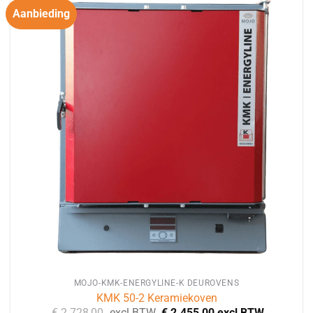
Aanbieding
MOJO-KMK-ENERGYLINE-K DEUROVENS
KMK 50-2 Keramiekoven
€
2.728,00
excl BTW
€
2.455,00
excl BTW