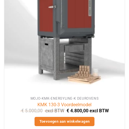
optie
kan
gekozen
worden
op
de
productpagina
MOJO-KMK-ENERGYLINE-K DEUROVENS
KMK 130-3 Voordeelmodel
€
5.000,00
excl BTW
€
4.800,00
excl BTW
Toevoegen aan winkelwagen