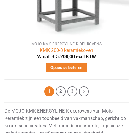
MOJO-KMK-ENERGYLINE-K DEUROVENS
KMK 200-3 keramiekoven
Vanaf
€
5.200,00
excl BTW
Opties selecteren
Dit
product
heeft
1
2
3
meerdere
variaties.
De MOJO-KMK-ENERGYLINE-K deurovens van Mojo
Deze
Keramiek zijn een toonbeeld van vakmanschap, gericht op
optie
keramische creaties. Met ruime binnenruimte, ingenieuze
kan