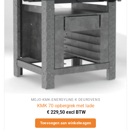
MOJO-KMK-ENERGYLINE-K DEUROVENS
KMK 70 opbergrek met lade
€
229,50
excl BTW
Toevoegen aan winkelwagen