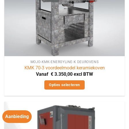
MOJO-KMK-ENERGYLINE-K DEUROVENS
KMK 70-3 voordeelmodel keramiekoven
Vanaf
€
3.350,00
excl BTW
Opties selecteren
Dit
product
heeft
meerdere
Aanbieding
variaties.
Deze