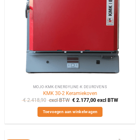
MOJO-KMK-ENERGYLINE-K DEUROVENS
KMK 30-2 Keramiekoven
€
2.418,90
excl BTW
€
2.177,00
excl BTW
Toevoegen aan winkelwagen