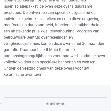
isolatie zonder lijm of cement en een uitgebreid
gekozen
lagenisolatiepakket, beloven deze ovens duurzame
worden
prestaties. De ontwerpen zijn specifiek afgestemd op
op
individuele gebruikers, ateliers en educatieve omgevingen,
de
met focus op duurzaamheid, functionele bruikbaarheid en
productpagina
een uitstekende prijs-kwaliteitverhouding. Voorzien van
betrouwbare Bentrup ovenregelingen en
veiligheidssystemen, komen deze ovens met 36 maanden
garantie. Daarnaast biedt Mojo Keramiek
aanpassingsmogelijkheden voor maatwerk, zodat de oven
volledig voldoet aan specifieke behoeften en wensen.
Ontdek de veelzijdigheid van deze ovens voor uw
keramische avonturen!
Snelmenu