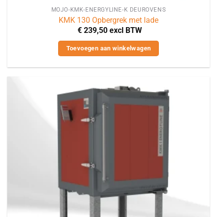
MOJO-KMK-ENERGYLINE-K DEUROVENS
KMK 130 Opbergrek met lade
€
239,50
excl BTW
Toevoegen aan winkelwagen