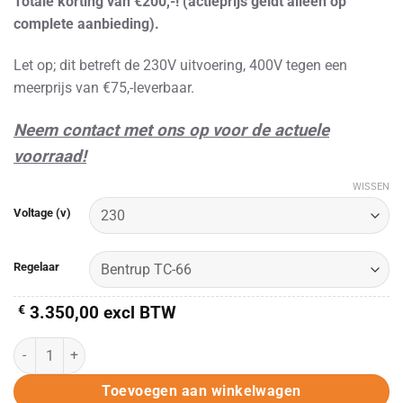
Totale korting van €200,-! (actieprijs geldt alleen op
complete aanbieding).
Let op; dit betreft de 230V uitvoering, 400V tegen een
meerprijs van €75,-leverbaar.
Neem contact met ons op voor de actuele
voorraad!
WISSEN
Alternative:
Voltage (v)
Regelaar
€
3.350,00
excl BTW
KMK 70-3 voordeelmodel keramiekoven aantal
Toevoegen aan winkelwagen