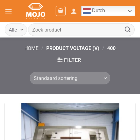
Ga
Dutch
naar
inhoud
Zoeken
naar:
HOME
/
PRODUCT VOLTAGE (V)
/
400
FILTER