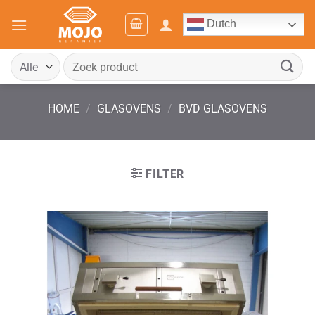
Ga
Dutch
naar
inhoud
Zoeken
naar:
HOME
/
GLASOVENS
/
BVD GLASOVENS
FILTER