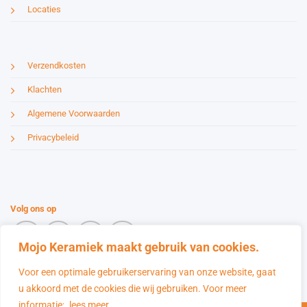
Locaties
Verzendkosten
Klachten
Algemene Voorwaarden
Privacybeleid
Volg ons op
Mojo Keramiek maakt gebruik van cookies.
Voor een optimale gebruikerservaring van onze website, gaat
u akkoord met de cookies die wij gebruiken. Voor meer
MFR 75-NW Smidsvuur kolen met
informatie;
lees meer.