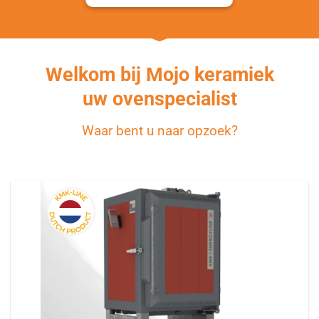
Welkom bij Mojo keramiek
uw ovenspecialist
Waar bent u naar opzoek?