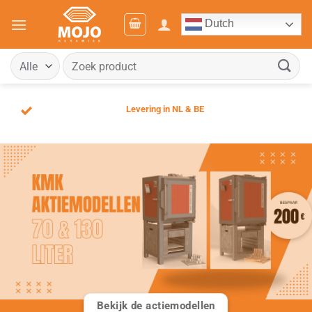
Ga
Dutch
naar
inhoud
Zoeken
naar:
Levering in NL & BE
Bekijk de actiemodellen