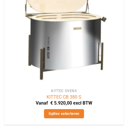
kan
gekozen
worden
op
de
productpagina
KITTEC OVENS
KITTEC CB 380 S
Vanaf
€
5.920,00
excl BTW
Opties selecteren
Dit