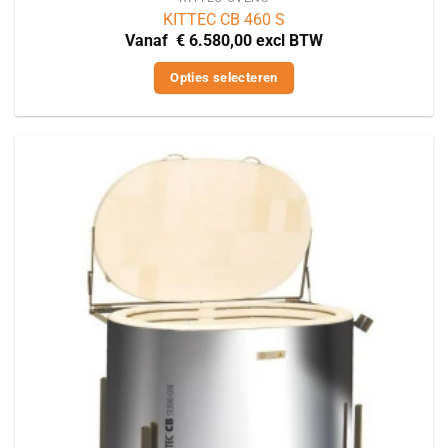
KITTEC CB 460 S
Vanaf
€
6.580,00
excl BTW
Opties selecteren
Dit
product
heeft
meerdere
variaties.
Deze
optie
kan
gekozen
worden
op
de
productpagina