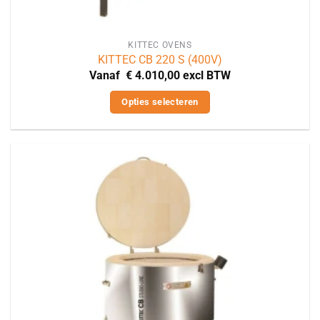
KITTEC OVENS
KITTEC CB 220 S (400V)
Vanaf
€
4.010,00
excl BTW
Opties selecteren
Dit
product
heeft
meerdere
variaties.
Deze
optie
kan
gekozen
worden
op
de