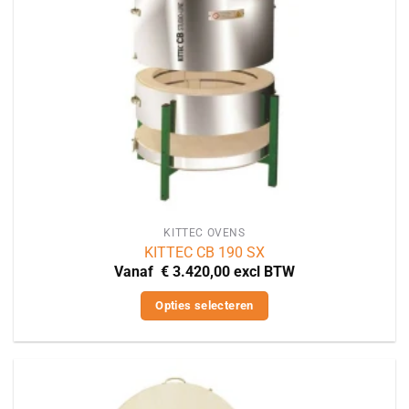
worden
op
de
productpagina
KITTEC OVENS
KITTEC CB 190 SX
Vanaf
€
3.420,00
excl BTW
Opties selecteren
Dit
product
heeft
meerdere