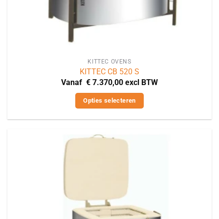
KITTEC OVENS
KITTEC CB 520 S
Vanaf
€
7.370,00
excl BTW
Opties selecteren
Dit
product
heeft
meerdere
variaties.
Deze
optie
kan
gekozen