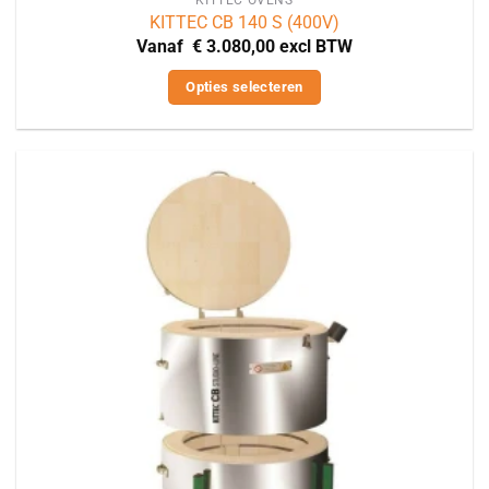
KITTEC CB 140 S (400V)
Vanaf
€
3.080,00
excl BTW
Opties selecteren
Dit
product
heeft
meerdere
variaties.
Deze
optie
kan
gekozen
worden
op
de
productpagina