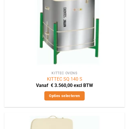
worden
op
de
productpagina
KITTEC OVENS
KITTEC SQ 140 S
Vanaf
€
3.560,00
excl BTW
Opties selecteren
Dit
product
heeft
meerdere