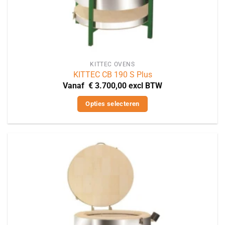
KITTEC OVENS
KITTEC CB 190 S Plus
Vanaf
€
3.700,00
excl BTW
Opties selecteren
Dit
product
heeft
meerdere
variaties.
Deze
optie
kan
gekozen