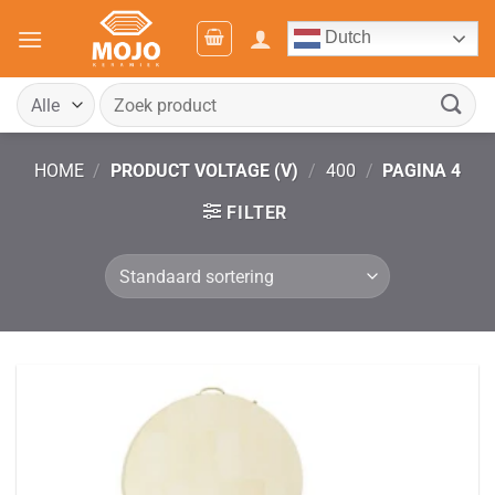
Ga
Dutch
naar
inhoud
Zoeken
naar:
HOME
/
PRODUCT VOLTAGE (V)
/
400
/
PAGINA 4
FILTER