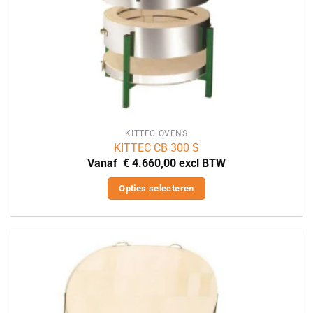
productpagina
KITTEC OVENS
KITTEC CB 300 S
Vanaf
€
4.660,00
excl BTW
Opties selecteren
Dit
product
heeft
meerdere
variaties.
Deze
optie