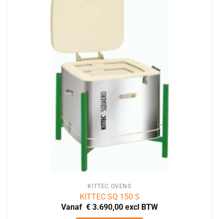
variaties.
Deze
optie
kan
gekozen
worden
op
de
productpagina
KITTEC OVENS
KITTEC SQ 150 S
Vanaf
€
3.690,00
excl BTW