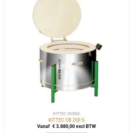
variaties.
Deze
optie
kan
gekozen
worden
op
de
productpagina
KITTEC OVENS
KITTEC CB 200 S
Vanaf
€
3.880,00
excl BTW