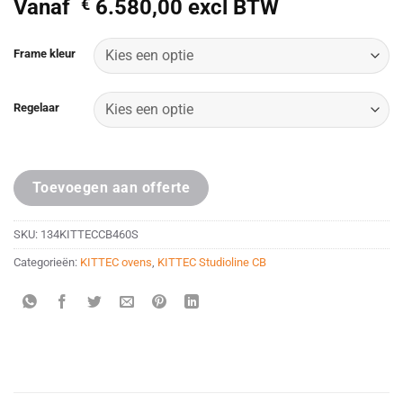
Vanaf
€
6.580,00
excl BTW
Alternative:
Frame kleur
Regelaar
Toevoegen aan offerte
SKU:
134KITTECCB460S
Categorieën:
KITTEC ovens
,
KITTEC Studioline CB