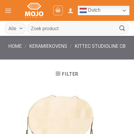
Ga
Dutch
naar
inhoud
Zoeken
naar:
HOME
/
KERAMIEKOVENS
/
KITTEC STUDIOLINE CB
FILTER