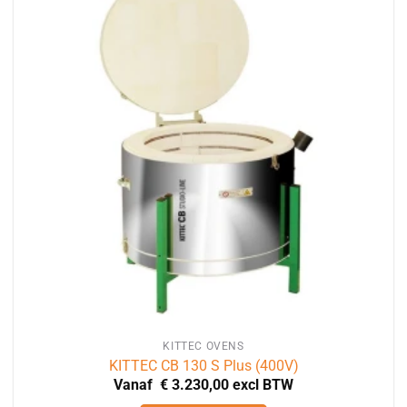
variaties.
Deze
optie
kan
gekozen
worden
op
de
productpagina
KITTEC OVENS
KITTEC CB 130 S Plus (400V)
Vanaf
€
3.230,00
excl BTW