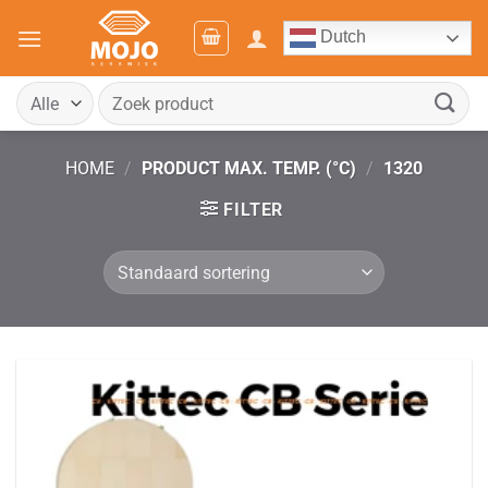
Ga
Dutch
naar
inhoud
Zoeken
naar:
HOME
/
PRODUCT MAX. TEMP. (°C)
/
1320
FILTER