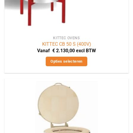
KITTEC OVENS
KITTEC CB 50 S (400V)
Vanaf
€
2.130,00
excl BTW
Opties selecteren
Dit
product
heeft
meerdere
variaties.
Deze
optie
kan
gekozen