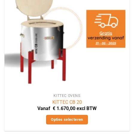
KITTEC OVENS
KITTEC CB 20
Vanaf
€
1.670,00
excl BTW
Opties selecteren
Dit