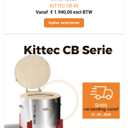
KITTEC CB 40
Vanaf
€
1.940,00
excl BTW
Opties selecteren
Dit
product
heeft
meerdere
variaties.
Deze
optie
kan
gekozen
worden
op
de
productpagina