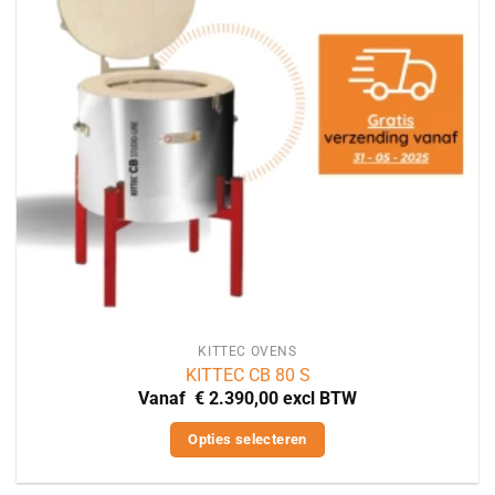
kan
gekozen
worden
op
de
productpagina
KITTEC OVENS
KITTEC CB 80 S
Vanaf
€
2.390,00
excl BTW
Opties selecteren
Dit