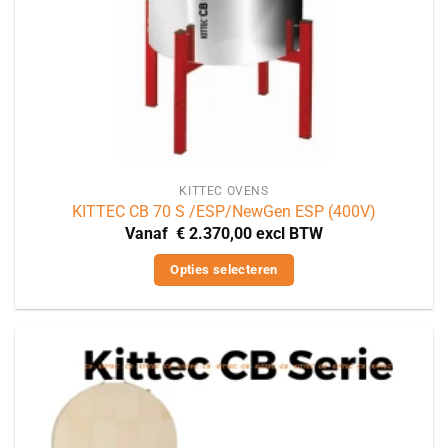
productpagina
KITTEC OVENS
KITTEC CB 70 S /ESP/NewGen ESP (400V)
Vanaf
€
2.370,00
excl BTW
Opties selecteren
Dit
product
heeft
meerdere
variaties.
Deze
optie