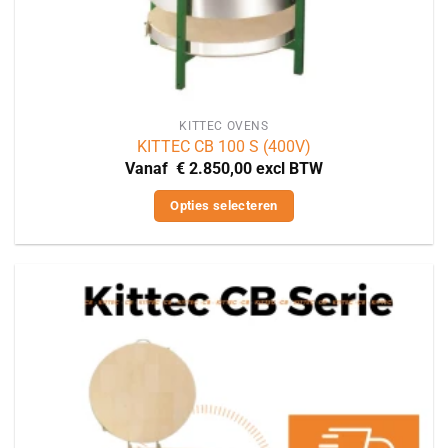
KITTEC OVENS
KITTEC CB 100 S (400V)
Vanaf
€
2.850,00
excl BTW
Opties selecteren
Dit
product
heeft
meerdere
variaties.
Deze
optie
kan
gekozen