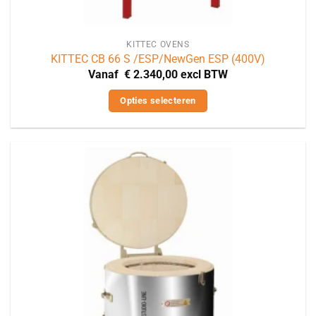
KITTEC OVENS
KITTEC CB 66 S /ESP/NewGen ESP (400V)
Vanaf
€
2.340,00
excl BTW
Opties selecteren
Dit
product
heeft
meerdere
variaties.
Deze
optie
kan
gekozen
worden
op
de