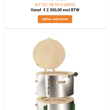
KITTEC CB 95 S (400V)
Vanaf
€
2.500,00
excl BTW
Opties selecteren
Dit
product
heeft
meerdere
variaties.
Deze
optie
kan
gekozen
worden
op
de
productpagina