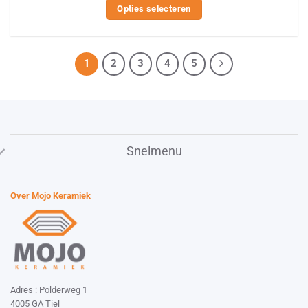
Opties selecteren
Dit
product
heeft
1
2
3
4
5
meerdere
variaties.
Deze
optie
kan
Snelmenu
gekozen
worden
Over Mojo Keramiek
op
de
productpagina
Adres : Polderweg 1
4005 GA Tiel