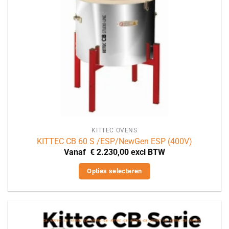
worden
op
de
productpagina
KITTEC OVENS
KITTEC CB 60 S /ESP/NewGen ESP (400V)
Vanaf
€
2.230,00
excl BTW
Opties selecteren
Dit
product
heeft
meerdere