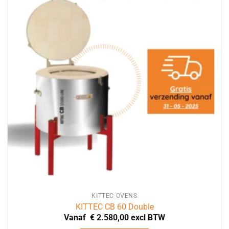
variaties.
Deze
optie
kan
gekozen
worden
op
de
productpagina
KITTEC OVENS
KITTEC CB 60 Double
Vanaf
€
2.580,00
excl BTW