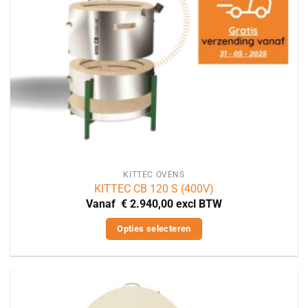
worden
op
de
productpagina
KITTEC OVENS
KITTEC CB 120 S (400V)
Vanaf
€
2.940,00
excl BTW
Opties selecteren
Dit
product
heeft
meerdere