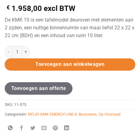
€
1.958,00
excl BTW
De KMK 10 is een tafelmodel deuroven met elementen aan
2 zijden, een nuttige binnenruimte van maar liefst 22 x 22 x
22 cm (BDH) en een inhoud van ruim 10 liter.
KMK 10-2 Keramiekoven aantal
Alternative:
Toevoegen aan winkelwagen
Toevoegen aan offerte
SKU:
11-575
Categorieën:
MOJO-KMK-ENERGYLINE-K deurovens
,
Op Voorraad