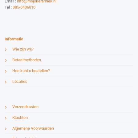
Email :
info@mojokeramiek.nl
Tel :
085-0406010
Website by:
Esmy Media Design
Informatie
Wie zijn wij?
Betaalmethoden
Hoe kunt u bestellen?
Locaties
Verzendkosten
Klachten
Algemene Voorwaarden