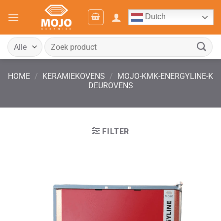
Ga
Dutch
naar
inhoud
Zoeken
naar:
HOME
/
KERAMIEKOVENS
/
MOJO-KMK-ENERGYLINE-K
DEUROVENS
FILTER