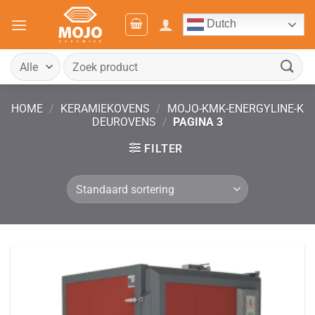
Ga
Dutch
naar
inhoud
Zoeken
naar:
HOME
/
KERAMIEKOVENS
/
MOJO-KMK-ENERGYLINE-K
DEUROVENS
/
PAGINA 3
FILTER