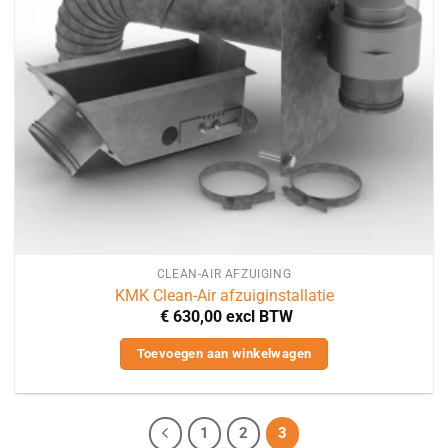
CLEAN-AIR AFZUIGING
KMK Clean-Air afzuiginstallatie
€
630,00
excl BTW
Toevoegen aan winkelwagen
1
2
3