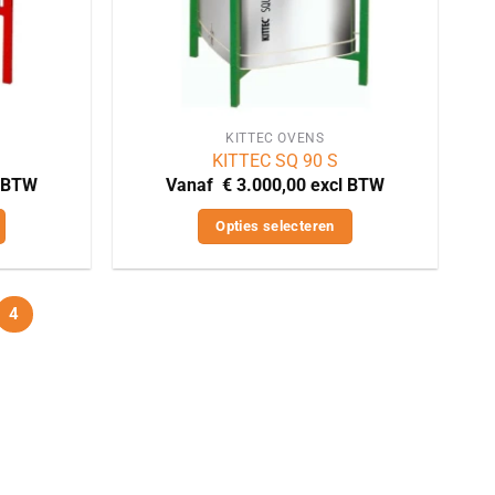
KITTEC OVENS
KITTEC SQ 90 S
l BTW
Vanaf
€
3.000,00
excl BTW
Opties selecteren
Dit
product
heeft
4
meerdere
variaties.
Deze
optie
kan
gekozen