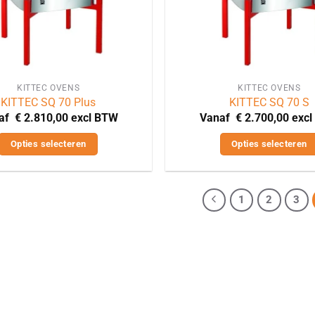
KITTEC OVENS
KITTEC OVENS
KITTEC SQ 70 Plus
KITTEC SQ 70 S
naf
€
2.810,00
excl BTW
Vanaf
€
2.700,00
exc
Opties selecteren
Opties selecteren
Dit
Dit
product
product
heeft
heeft
1
2
3
meerdere
meerdere
variaties.
variaties.
Deze
Deze
optie
optie
kan
kan
gekozen
gekozen