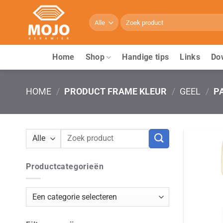
Ga
naar
Zoeken
naar:
inhoud
Home
Shop
Handige tips
Links
Do
HOME
/
PRODUCT FRAME KLEUR
/
GEEL
/
PA
Zoeken
naar:
Productcategorieën