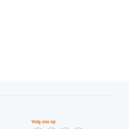
worden
op
de
agina
productpagina
Volg ons op