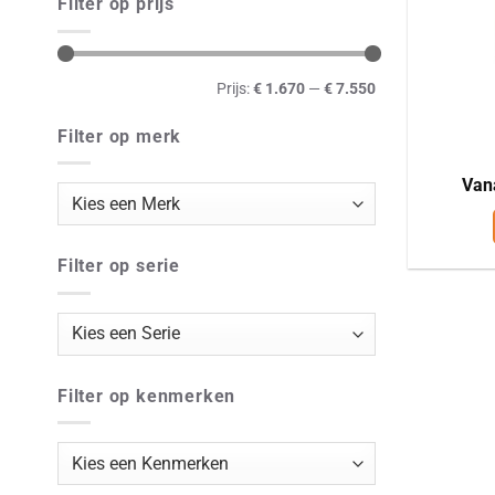
Filter op prijs
Min.
Max.
Prijs:
€ 1.670
—
€ 7.550
prijs
prijs
Filter op merk
Va
Filter op serie
Filter op kenmerken