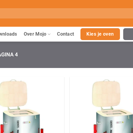
wnloads
Over Mojo
Contact
Kies je oven
GINA 4