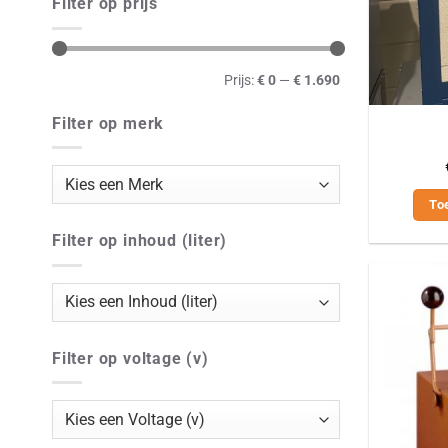
Filter op prijs
Min.
Max.
Prijs:
€ 0
—
€ 1.690
prijs
prijs
Filter op merk
To
Filter op inhoud (liter)
Filter op voltage (v)