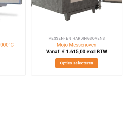
S
MESSEN- EN HARDINGSOVENS
1000°C
Mojo Messenoven
Vanaf
€
1.615,00
excl BTW
Opties selecteren
Dit
product
heeft
meerdere
variaties.
Deze
optie
kan
gekozen