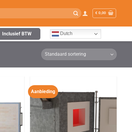
€
0,00
Inclusief BTW
Dutch
Aanbieding