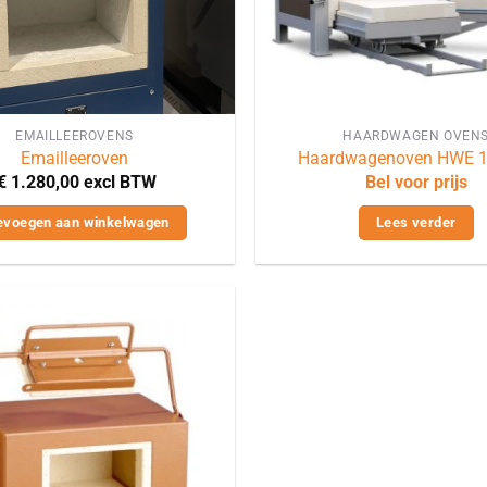
EMAILLEEROVENS
HAARDWAGEN OVEN
Emailleeroven
Haardwagenoven HWE 
€
1.280,00
excl BTW
Bel voor prijs
evoegen aan winkelwagen
Lees verder