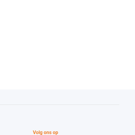
worden
op
de
productpagina
Volg ons op