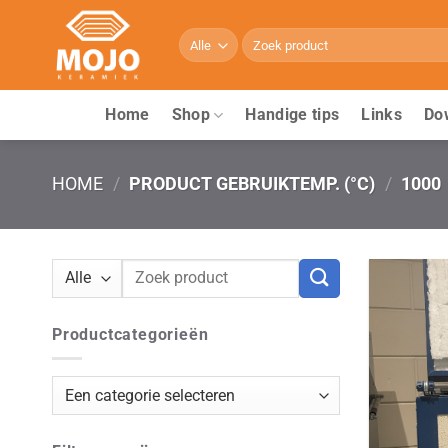
Ga
naar
Zoeken
naar:
inhoud
Home
Shop
Handige tips
Links
Do
HOME
/
PRODUCT GEBRUIKTEMP. (°C)
/
1000
Zoeken
naar:
Productcategorieën