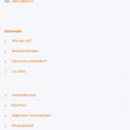
Tel :
085-0406010
Website by:
Esmy Media Design
Informatie
Wie zijn wij?
Betaalmethoden
Hoe kunt u bestellen?
Locaties
Verzendkosten
Klachten
Algemene Voorwaarden
Privacybeleid