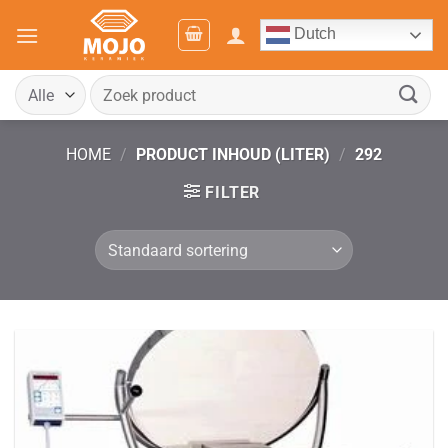
Ga
Dutch
naar
inhoud
Zoeken
naar:
HOME
/
PRODUCT INHOUD (LITER)
/
292
FILTER