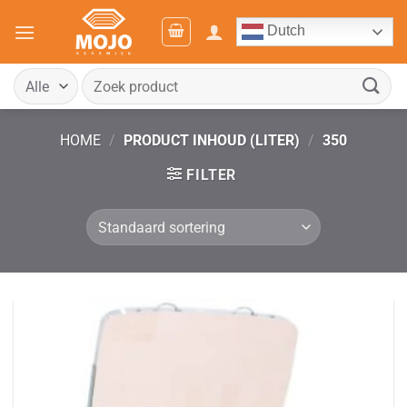
Ga
Dutch
naar
inhoud
Zoeken
naar:
HOME
/
PRODUCT INHOUD (LITER)
/
350
FILTER