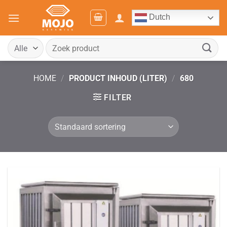
Ga
Dutch
naar
inhoud
Zoeken
naar:
HOME
/
PRODUCT INHOUD (LITER)
/
680
FILTER