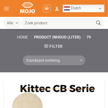
Ga
Dutch
naar
inhoud
Zoeken
naar:
HOME
/
PRODUCT INHOUD (LITER)
/
79
FILTER