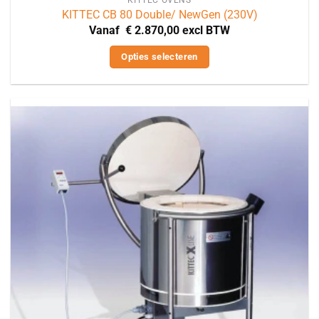
KITTEC CB 80 Double/ NewGen (230V)
Vanaf
€
2.870,00
excl BTW
Opties selecteren
Dit
product
heeft
meerdere
variaties.
Deze
optie
kan
gekozen
worden
op
de
productpagina