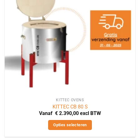
KITTEC OVENS
KITTEC CB 80 S
Vanaf
€
2.390,00
excl BTW
Opties selecteren
Dit