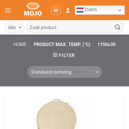
Ga
Dutch
naar
inhoud
Zoeken
naar:
HOME
/
PRODUCT MAX. TEMP. (°C)
/
1150±30
FILTER