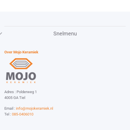
product
heeft
meerdere
variaties.
Deze
Snelmenu
optie
kan
gekozen
Over Mojo Keramiek
worden
op
de
productpagina
Adres : Polderweg 1
4005 GA Tiel
Email :
info@mojokeramiek.nl
Tel :
085-0406010
Website by:
Esmy Media Design