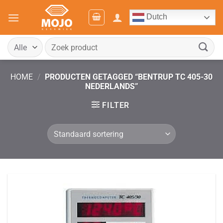
Ga
Dutch
naar
inhoud
Zoeken
naar:
HOME
/
PRODUCTEN GETAGGED “BENTRUP TC 405-30
NEDERLANDS”
FILTER