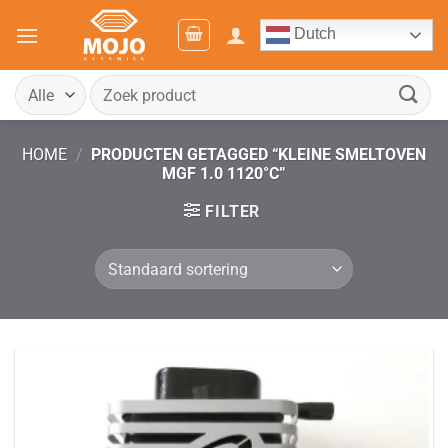
Ga
Dutch
naar
inhoud
Zoeken
naar:
HOME
/
PRODUCTEN GETAGGED “KLEINE SMELTOVEN
MGF 1.0 1120°C”
FILTER