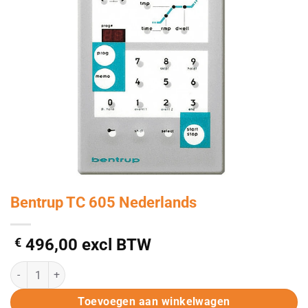
Bentrup TC 605 Nederlands
€
496,00
excl BTW
Bentrup TC 605 Nederlands aantal
Alternative:
Toevoegen aan winkelwagen