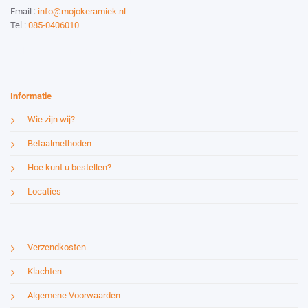
Email :
info@mojokeramiek.nl
Tel :
085-0406010
Website by:
Esmy Media Design
Informatie
Wie zijn wij?
Betaalmethoden
Hoe kunt u bestellen?
Locaties
Verzendkosten
Klachten
Algemene Voorwaarden