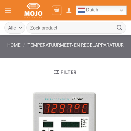
Ga
Dutch
naar
inhoud
Zoeken
naar:
HOME
/
TEMPERATUURMEET- EN REGELAPPARATUUR
FILTER