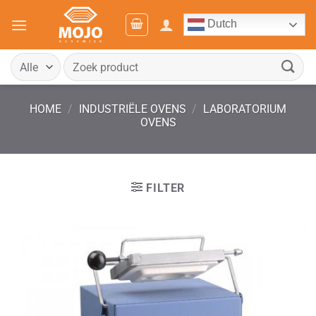
Ga
Dutch
naar
inhoud
Zoeken
naar:
HOME
/
INDUSTRIËLE OVENS
/
LABORATORIUM
OVENS
FILTER