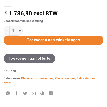
€
1.786,90
excl BTW
Beschikbaar via nabestelling
Efco professional 135TH-A (afvoer) 1100°C aantal
Alternative:
Toevoegen aan winkelwagen
Toevoegen aan offerte
SKU:
6688
Categorieën:
Kleine industrieoventjes
,
Kleine oventjes
,
Laboratorium
ovens