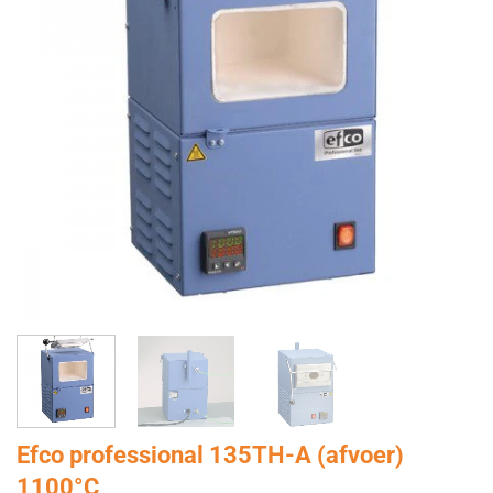
Efco professional 135TH-A (afvoer)
1100°C