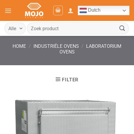
Ga
Dutch
naar
inhoud
Zoeken
naar:
HOME
/
INDUSTRIËLE OVENS
/
LABORATORIUM
OVENS
FILTER