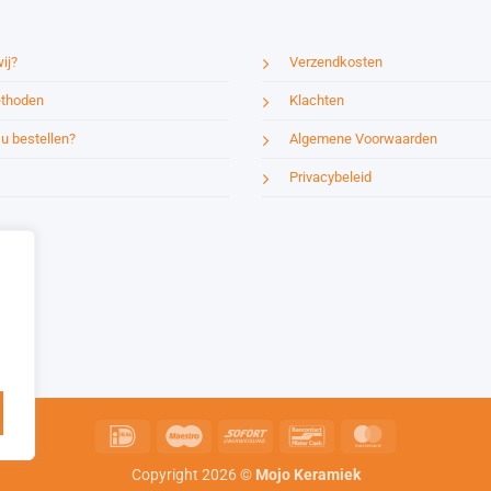
ij?
Verzendkosten
thoden
Klachten
u bestellen?
Algemene Voorwaarden
Privacybeleid
KITTEC X-line XR 380
IDeal
Maestro
Sofort
Bancontact
MasterCard
+
TOEVOEGEN
€
11.700,00
Copyright 2026 ©
Mojo Keramiek