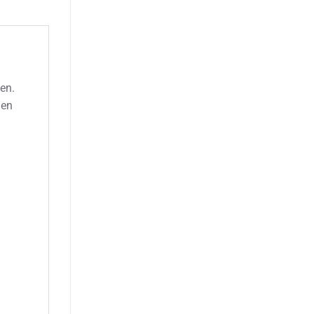
en.
len