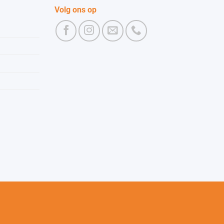
Volg ons op
Kroes 10 kg voor MGFR III 1250°C oven
+
TOEVOEGEN
€
101,00