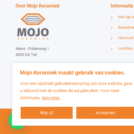
Over Mojo Keramiek
Informatie
Wie zijn w
Betaalme
Hoe kunt 
Locaties
Adres : Polderweg 1
4005 GA Tiel
Email :
info@mojokeramiek.nl
Tel :
085-0406010
Mojo Keramiek maakt gebruik van cookies.
Website by:
Esmy Media Design
Voor een optimale gebruikerservaring van onze website, gaat
u akkoord met de cookies die wij gebruiken. Voor meer
informatie;
lees meer.
Wijs af
Accepteer