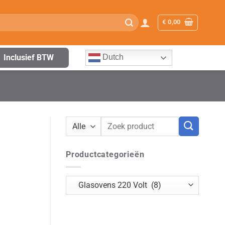
€
0,00
Inclusief BTW
Dutch
Zoeken
naar:
Productcategorieën