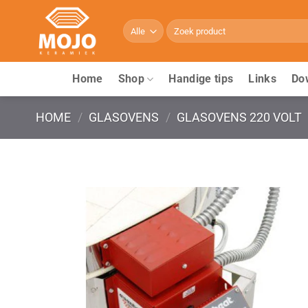
Ga
naar
Zoeken
naar:
inhoud
Home
Shop
Handige tips
Links
Do
HOME
/
GLASOVENS
/
GLASOVENS 220 VOLT