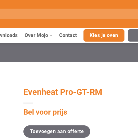
wnloads
Over Mojo
Contact
Kies je oven
Evenheat Pro-GT-RM
Bel voor prijs
Toevoegen aan offerte