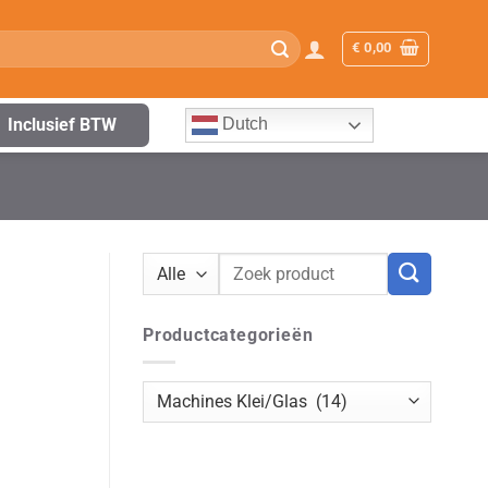
€
0,00
Inclusief BTW
Dutch
Zoeken
naar:
Productcategorieën