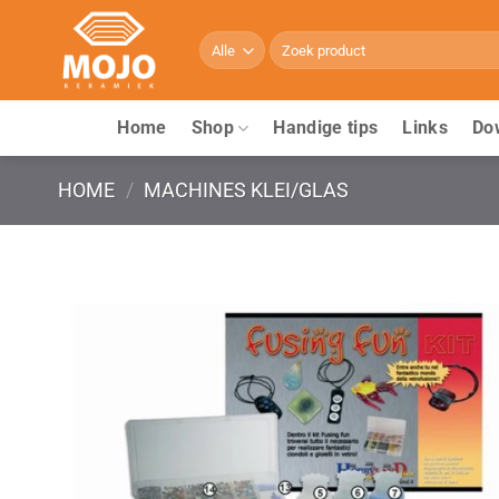
Ga
naar
Zoeken
naar:
inhoud
Home
Shop
Handige tips
Links
Do
HOME
/
MACHINES KLEI/GLAS