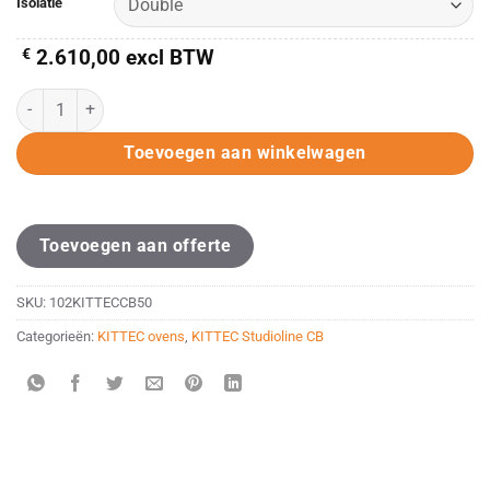
Isolatie
€
2.610,00
excl BTW
KITTEC CB 50 /Plus/Double/Double NewGen (230V) aantal
Toevoegen aan winkelwagen
Toevoegen aan offerte
SKU:
102KITTECCB50
Categorieën:
KITTEC ovens
,
KITTEC Studioline CB