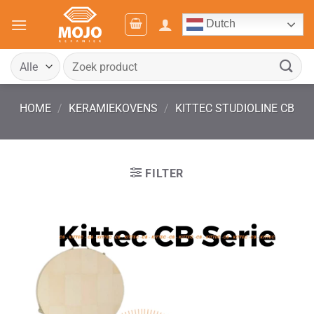
Ga
Dutch
naar
inhoud
Zoeken
naar:
HOME
/
KERAMIEKOVENS
/
KITTEC STUDIOLINE CB
FILTER