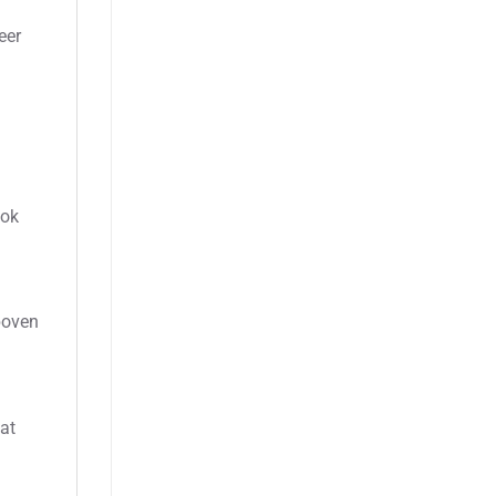
eer
ook
boven
at