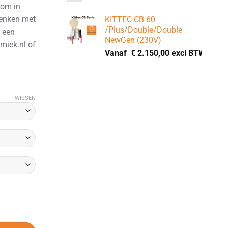
oom in
denken met
KITTEC CB 60
/Plus/Double/Double
 een
NewGen (230V)
miek.nl of
Vanaf
€
2.150,00
excl BTW
WISSEN