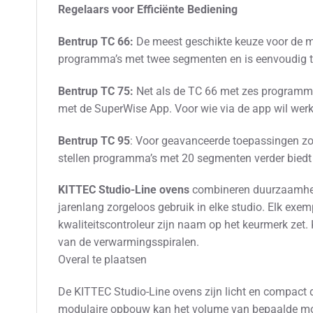
Regelaars voor Efficiënte Bediening
Bentrup TC 66:
De meest geschikte keuze voor de mee
programma’s met twee segmenten en is eenvoudig te
Bentrup TC 75:
Net als de TC 66 met zes programma
met de SuperWise App. Voor wie via de app wil werken
Bentrup TC 95
: Voor geavanceerde toepassingen zoal
stellen programma’s met 20 segmenten verder biedt 
KITTEC Studio-Line ovens
combineren duurzaamheid 
jarenlang zorgeloos gebruik in elke studio. Elk ex
kwaliteitscontroleur zijn naam op het keurmerk zet.
van de verwarmingsspiralen.
Overal te plaatsen
De KITTEC Studio-Line ovens zijn licht en compact 
modulaire opbouw kan het volume van bepaalde mod