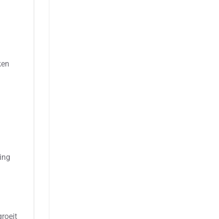
ken
ing
roeit