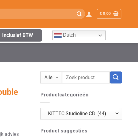
€
0,00
Inclusief BTW
Dutch
Zoeken
naar:
ouble
Productcategorieën
Product suggesties
jk advies