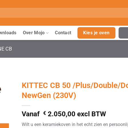
wnloads
Over Mojo
Contact
Kies je oven
NE CB
KITTEC CB 50 /Plus/Double/D
NewGen (230V)
Vanaf
€
2.050,00
excl BTW
Wilt u een keramiekoven in het echt zien en persoonli