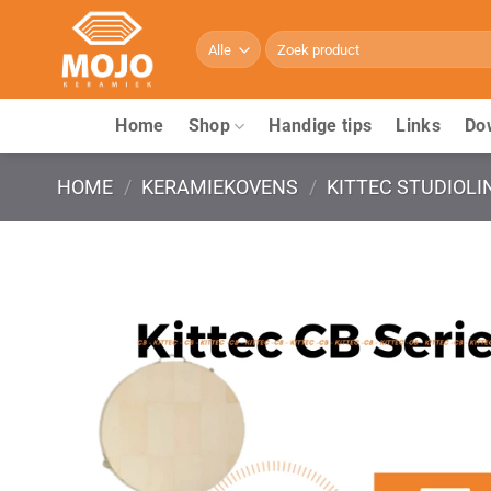
Ga
naar
Zoeken
naar:
inhoud
Home
Shop
Handige tips
Links
Do
HOME
/
KERAMIEKOVENS
/
KITTEC STUDIOLI