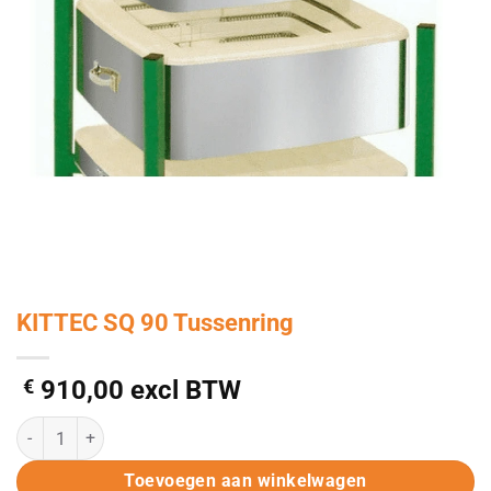
KITTEC SQ 90 Tussenring
€
910,00
excl BTW
KITTEC SQ 90 Tussenring aantal
Alternative:
Toevoegen aan winkelwagen