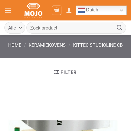
Ga
Dutch
naar
inhoud
Zoeken
naar:
HOME
/
KERAMIEKOVENS
/
KITTEC STUDIOLINE CB
FILTER