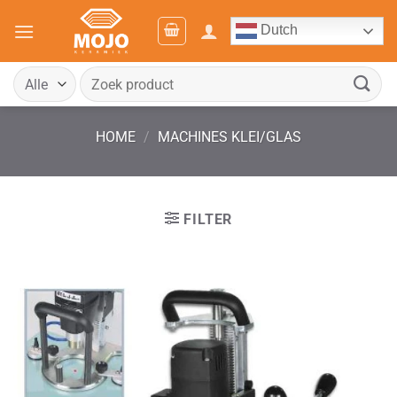
Ga
Dutch
naar
inhoud
Zoeken
naar:
HOME
/
MACHINES KLEI/GLAS
FILTER