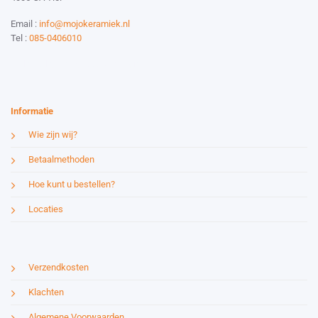
Email :
info@mojokeramiek.nl
Tel :
085-0406010
Website by:
Esmy Media Design
Informatie
Wie zijn wij?
Betaalmethoden
Hoe kunt u bestellen?
Locaties
Verzendkosten
Klachten
Algemene Voorwaarden