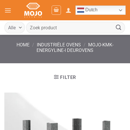
Ga
Dutch
naar
inhoud
Zoeken
naar:
HOME
/
INDUSTRIËLE OVENS
/
MOJO-KMK-
ENERGYLINE-I DEUROVENS
FILTER