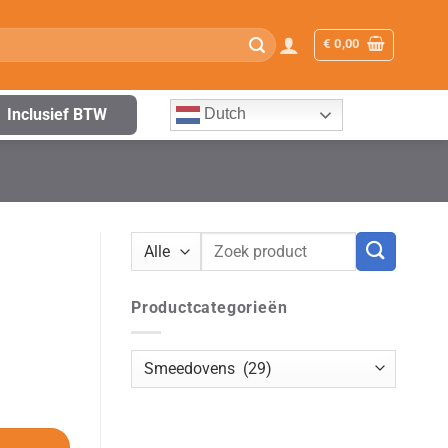
€
0,00
Inclusief BTW
Dutch
Zoeken
naar:
Productcategorieën