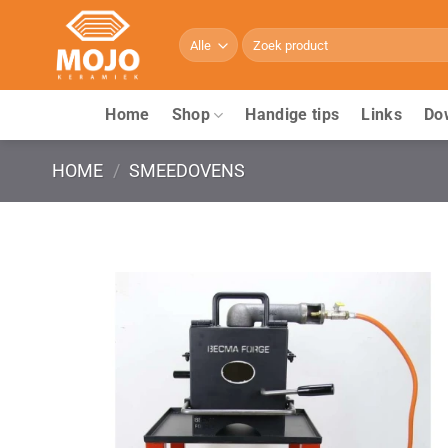
Ga
naar
Zoeken
naar:
inhoud
Home
Shop
Handige tips
Links
Do
HOME
/
SMEEDOVENS