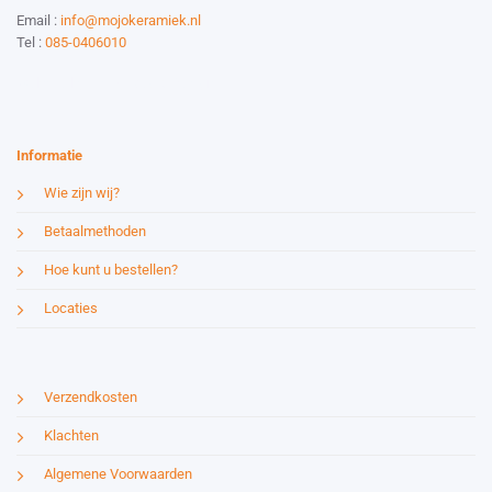
Email :
info@mojokeramiek.nl
Tel :
085-0406010
Website by:
Esmy Media Design
Informatie
Wie zijn wij?
Betaalmethoden
Hoe kunt u bestellen?
Locaties
Verzendkosten
Klachten
Algemene Voorwaarden