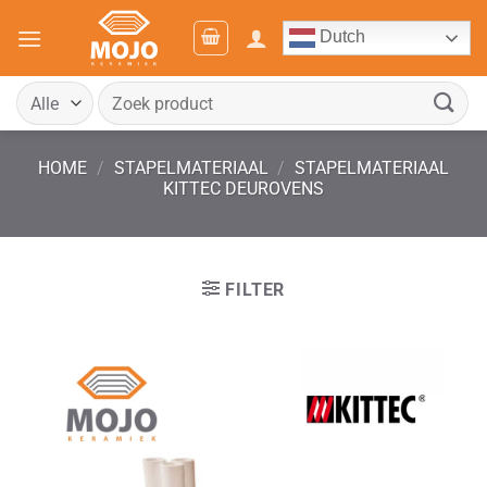
Ga
Dutch
naar
inhoud
Zoeken
naar:
HOME
/
STAPELMATERIAAL
/
STAPELMATERIAAL
KITTEC DEUROVENS
FILTER