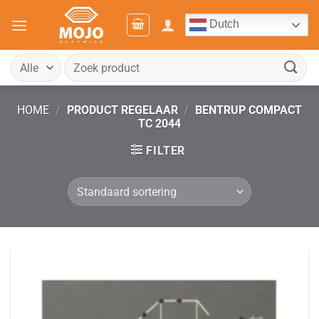
Ga
Dutch
naar
inhoud
Zoeken
naar:
HOME
/
PRODUCT REGELAAR
/
BENTRUP COMPACT
TC 2044
FILTER