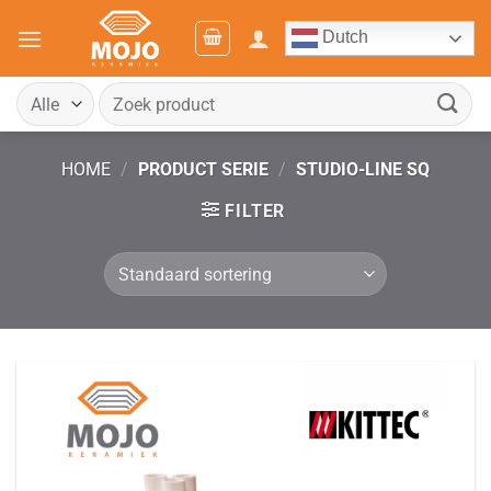
Ga
Dutch
naar
inhoud
Zoeken
naar:
HOME
/
PRODUCT SERIE
/
STUDIO-LINE SQ
FILTER