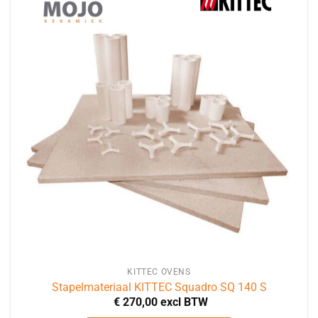
KITTEC OVENS
Stapelmateriaal KITTEC Squadro SQ 140 S
€
270,00
excl BTW