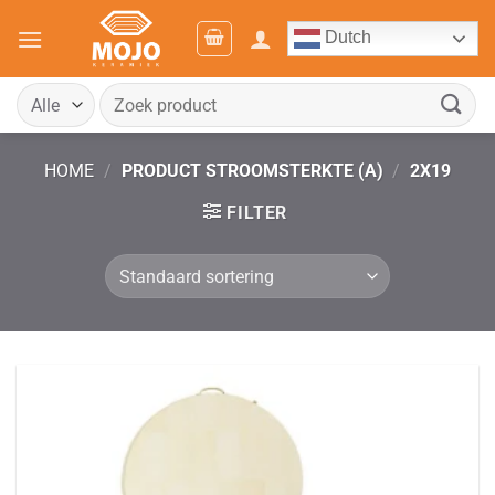
Ga
Dutch
naar
inhoud
Zoeken
naar:
HOME
/
PRODUCT STROOMSTERKTE (A)
/
2X19
FILTER