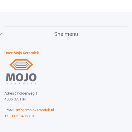
product
heeft
meerdere
variaties.
Deze
Snelmenu
optie
kan
gekozen
Over Mojo Keramiek
worden
op
de
productpagina
Adres : Polderweg 1
4005 GA Tiel
Email :
info@mojokeramiek.nl
Tel :
085-0406010
Website by:
Esmy Media Design