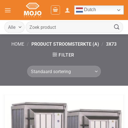
Ga
Dutch
naar
inhoud
Zoeken
naar:
HOME
/
PRODUCT STROOMSTERKTE (A)
/
3X73
FILTER