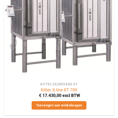
KITTEC DEUROVENS XT
Kittec X-line XT 700
€
17.430,00
excl BTW
Toevoegen aan winkelwagen