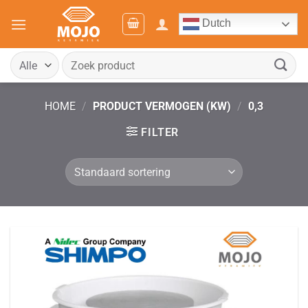
Ga
Dutch
naar
inhoud
Zoeken
naar:
HOME
/
PRODUCT VERMOGEN (KW)
/
0,3
FILTER