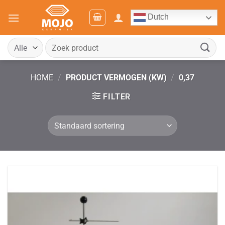
Ga
Dutch
naar
inhoud
Zoeken
naar:
HOME
/
PRODUCT VERMOGEN (KW)
/
0,37
FILTER