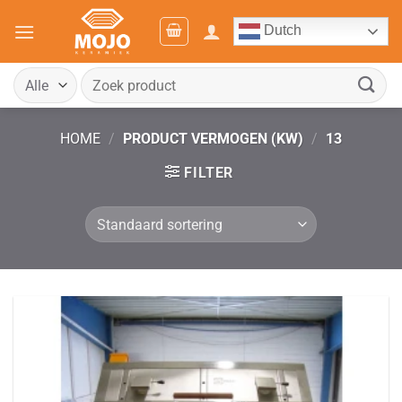
Ga
Dutch
naar
inhoud
Zoeken
naar:
HOME
/
PRODUCT VERMOGEN (KW)
/
13
FILTER